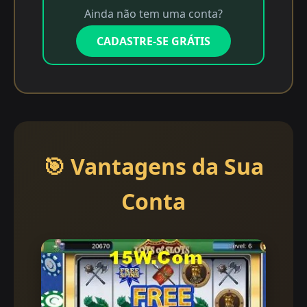
Ainda não tem uma conta?
CADASTRE-SE GRÁTIS
🎯 Vantagens da Sua
Conta