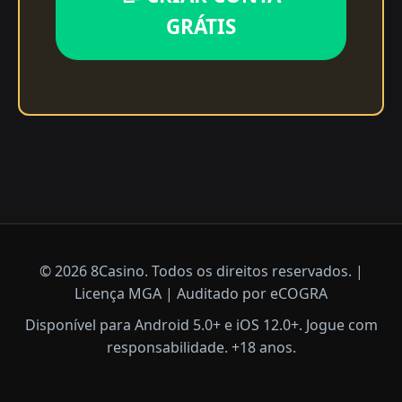
GRÁTIS
© 2026 8Casino. Todos os direitos reservados. |
Licença MGA | Auditado por eCOGRA
Disponível para Android 5.0+ e iOS 12.0+. Jogue com
responsabilidade. +18 anos.