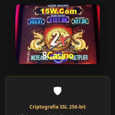
🛡️
Criptografia SSL 256-bit