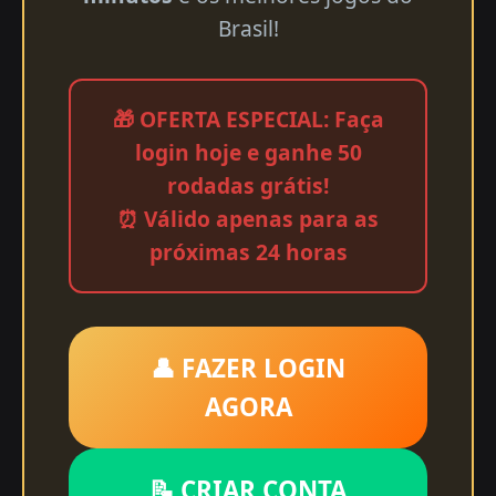
Brasil!
🎁 OFERTA ESPECIAL: Faça
login hoje e ganhe 50
rodadas grátis!
⏰ Válido apenas para as
próximas 24 horas
👤 FAZER LOGIN
AGORA
📝 CRIAR CONTA