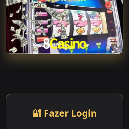
🔐 Fazer Login