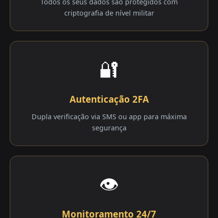
Todos os seus dados são protegidos com
criptografia de nível militar
🔐
Autenticação 2FA
Dupla verificação via SMS ou app para máxima
segurança
👁️
Monitoramento 24/7