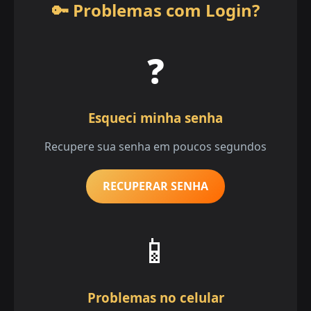
🔑 Problemas com Login?
❓
Esqueci minha senha
Recupere sua senha em poucos segundos
RECUPERAR SENHA
📱
Problemas no celular