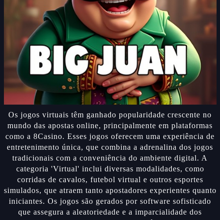
Os jogos virtuais têm ganhado popularidade crescente no
mundo das apostas online, principalmente em plataformas
como a 8Casino. Esses jogos oferecem uma experiência de
entretenimento única, que combina a adrenalina dos jogos
tradicionais com a conveniência do ambiente digital. A
categoria 'Virtual' inclui diversas modalidades, como
corridas de cavalos, futebol virtual e outros esportes
simulados, que atraem tanto apostadores experientes quanto
iniciantes. Os jogos são gerados por software sofisticado
que assegura a aleatoriedade e a imparcialidade dos