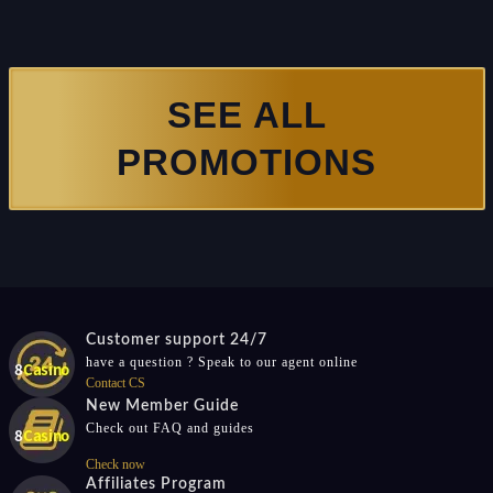
SEE ALL
PROMOTIONS
Customer support 24/7
have a question ? Speak to our agent online
Contact CS
New Member Guide
Check out FAQ and guides
Check now
Affiliates Program