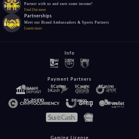
Partner with us and earn some income!
Find Out more
Partnerships
Meet our Brand Ambassadors & Sports Partners
Learnt more
Info
Payment Partners
Gaming License