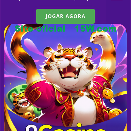
JOGAR AGORA