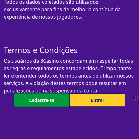
Todos os dados coletados são utilizados
exclusivamente para fins de melhoria contínua da
experiência de nossos jogadores.
Termos e Condições
Os usuários da 8Casino concordam em respeitar todas
as regras e regulamentos estabelecidos. É importante
ler e entender todos os termos antes de utilizar nossos
serviços. A violação destes termos pode resultar em
penalizações ou na suspensão da conta.
X
Cadastre-se
Entrar