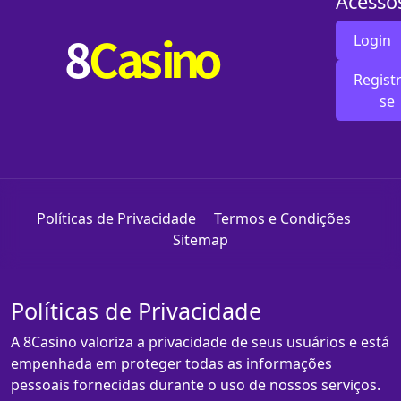
Acesso
Login
Registr
se
Políticas de Privacidade
Termos e Condições
Sitemap
Políticas de Privacidade
A 8Casino valoriza a privacidade de seus usuários e está
empenhada em proteger todas as informações
pessoais fornecidas durante o uso de nossos serviços.