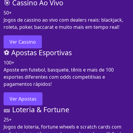
🎯 Cassino Ao Vivo
50+
Jogos de cassino ao vivo com dealers reais: blackjack,
roleta, poker, baccarat e muito mais em tempo real!
Ver Cassino
⚽ Apostas Esportivas
100+
Aposte em futebol, basquete, tênis e mais de 100
esportes diferentes com odds competitivas e
pagamentos rápidos!
Ver Apostas
🎫 Loteria & Fortune
25+
Jogos de loteria, fortune wheels e scratch cards com